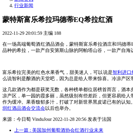
行业新闻
蒙特斯富乐希拉玛德蒂EQ希拉红酒
2022-11-29 20:01:59
主编
188
在一场高端葡萄酒红酒品酒会，蒙特斯富乐希拉酒庄和玛德蒂E
品种的希拉，一款产自安第斯山脉的阿帕塔山谷，一款产自海
富乐希拉完美的红色水果香气，甜美迷人，可以说是
智利进口
么说智利是酿酒的天堂吧，因为总是给人带来惊喜。冷凉产区
这几款酒作为都是获奖无数，各种榜单都位居榜首而言，酒本
凉产区，单一园的霞多丽，虽然级别有些差距，但更容易给人
作为缓冲。果香馥郁多汁，打破了对新世界黑皮诺已有的认知
圳红酒品酒会交流会
以后也举办。
来源：今日萄 VinduJour 2022-11-28 20:56 发表于法国
上一篇
: 美国加州葡萄酒协会红酒行业未来