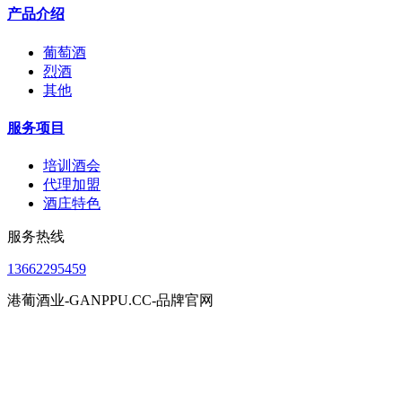
产品介绍
葡萄酒
烈酒
其他
服务项目
培训酒会
代理加盟
酒庄特色
服务热线
13662295459
港葡酒业-GANPPU.CC-品牌官网