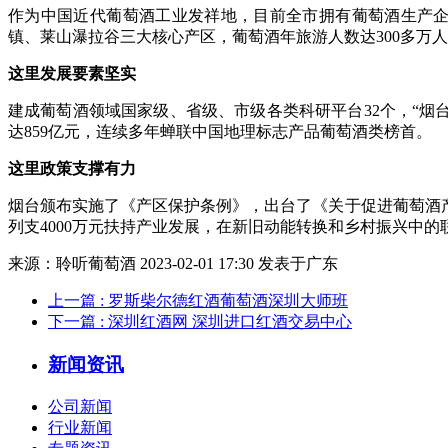
作为中国近代葡萄酒工业发祥地，目前全市拥有葡萄酒生产企业
镇、莱山瀑拉谷三大核心产区，葡萄酒年旅游人数达300多万
这里发展要素坚实
建成葡萄酒领域国家级、省级、市级各类科研平台32个，“烟台
达859亿元，连续多年蝉联中国地理标志产品葡萄酒类榜首。
这里政策支撑有力
烟台颁布实施了《产区保护条例》，出台了《关于促进葡萄酒
列支4000万元扶持产业发展，在新旧动能转换和乡村振兴中
来源：
聆听葡萄酒
2023-02-01 17:30 发表于广东
上一篇
: 罗斯柴尔德红酒葡萄酒深圳大师班
下一篇
: 深圳红酒网 深圳进口红酒交易中心
新闻资讯
公司新闻
行业新闻