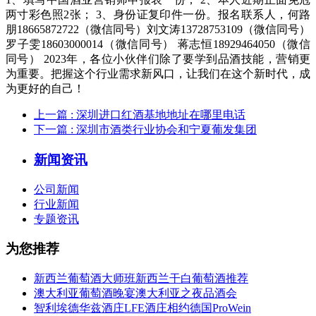
两寸彩色照2张； 3、身份证复印件一份。报名联系人，何路
朋18665872722（微信同号）刘文涛13728753109（微信同号）
罗子雯18603000014（微信同号） 蒋志恒18929464050（微信
同号） 2023年，各位小伙伴们除了要学到品酒技能，营销更
为重要。把握这个行业需求新风口，让我们在这个新时代，成
为更好的自己！
上一篇
: 深圳进口红酒基地地址在哪里电话
下一篇
: 深圳市酒类行业协会和宁夏葡发集团
新闻资讯
公司新闻
行业新闻
专题资讯
为您推荐
新西兰葡萄酒大师班新西兰干白葡萄酒推荐
澳大利亚葡萄酒晚宴澳大利亚之夜品酒会
智利埃德华兹酒庄LFE酒庄相约德国ProWein