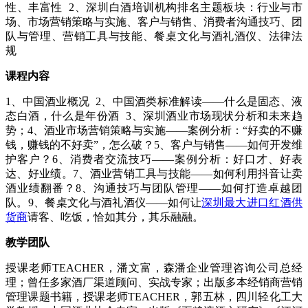
性、丰富性 2、深圳白酒培训机构排名主题板块：行业与市
场、市场营销策略与实施、客户与销售、消费者沟通技巧、团
队与管理、营销工具与技能、餐桌文化与酒礼酒仪、法律法
规
课程内容
1、中国酒业概况 2、中国酒类标准解读——什么是固态、液
态白酒，什么是年份酒 3、深圳酒业市场现状分析和未来趋
势；4、酒业市场营销策略与实施——案例分析：“好卖的不赚
钱，赚钱的不好卖”，怎么破？5、客户与销售——如何开发维
护客户？6、消费者交流技巧——案例分析：好口才、好表
达、好业绩。7、酒业营销工具与技能——如何利用抖音让卖
酒业绩翻番？8、沟通技巧与团队管理——如何打造卓越团
队。9、餐桌文化与酒礼酒仪——如何让
深圳最大进口红酒供
货商
请客、吃饭，恰如其分，其乐融融。
教学团队
授课老师TEACHER，潘文富，森潘企业管理咨询公司总经
理；曾任多家酒厂渠道顾问、实战专家；出版多本经销商营销
管理课题书籍，授课老师TEACHER，郭五林，四川轻化工大