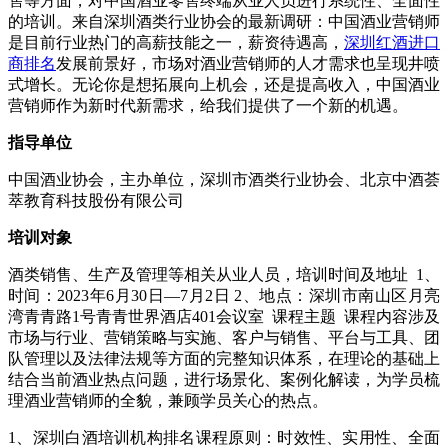
售等方面，对中国酒业零售终端从业人员进行系统性、全面性
的培训。来自深圳酒类行业协会的最新调研：中国酒业营销师
是目前行业热门的⾼薪技能之⼀，薪资待遇高，
深圳红酒进口
商排名
发展前景好，市场对酒业营销师的人才需求也呈现井喷
式增长。无论你是想拓展向上机会，还是提高收入，中国酒业
营销师作为新时代新需求，给我们提供了一个新的机遇。
指导单位
中国酒业协会，主办单位，深圳市酒类行业协会、北京中酒荟
萃教育科技股份有限公司
培训对象
酒类销售、生产及管理等相关从业人员，培训时间及地址 1、
时间：2023年6月30日—7月2日 2、地点：深圳市南山区月亮
湾青青路1号青青世界酒店401会议室 课程主题 课程内容涉及
市场与行业、营销策略与实施、客户与销售、平台与工具、团
队管理以及法律法规等方面的完整知识体系，在理论的基础上
结合当前酒业热点问题，进行场景化、案例化解读，为学员梳
理酒业营销师的全貌，兼顾学员关心的热点。
1、深圳白酒培训机构排名课程原则：时效性、实用性、全面