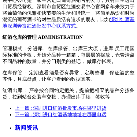
易中心公司是一家主营进口葡萄酒销售的公司，具有自主进出
口贸易经营权。深圳市自贸区红酒交易中心官网多年来致力于
将葡萄酒的优雅和快节奏的生活和谐统一，将简单易饮和时尚
潮流的葡萄酒带给对生品质活有追求的朋友，比如
深圳红酒基
地深圳奔富红酒批发中心联系方式
。
红酒仓库的管理 ADMINISTRATION
管理模式：分进库、在库保管、出库三大项，进库 员工用国
际标准的卡板，开始分品种一箱箱，每层层的摆放，仓管清点
不同品种的数量，并分门别类的登记， 做库存帐表。
在库保管： 定期查看酒是否有异常，定期整理，保证酒的整
齐性，月底盘点，让客户看到的数据真实。
红酒出库： 严格按合同约定把关，提前把相应的品种分拣备
货，拉到站台处装车交接，办理出库手续，签收等
上一篇
: 深圳进口红酒批发市场在哪里进货
下一篇
: 深圳进口红酒基地地址在哪里电话
新闻资讯