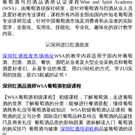
葡萄酒与烈酒品酒师认证课程Wine and Spirit Academy
(WSA)，由葡萄酒侦探社研发，是针对葡萄酒与烈酒从业人员
及爱好者的专业课程，课程所有内容全部由国内外知名葡萄酒
专业讲师完成，针对中国葡萄酒市场及消费者和从业者的实际
需求，全面化、实用化、技能化、专业化、趣味化的设计教学
内容。
深圳红酒批发市场地址
WSA的教学内容适用于国内外葡萄
酒、烈酒、酒店、餐饮、酒吧从业者及大型企业采购员和葡萄
酒爱好者们。从最专业的角度、用ZUI轻松的方式、学ZUI实
用的技能，获ZUI权威的证书！
深圳红酒品酒师
WSA葡萄酒初级课程
【WSA葡萄酒初级课程】 初级课程，了解葡萄酒，走进葡萄
酒的世界 了解葡萄酒的分类；能够进行餐酒搭配；懂得葡萄
酒商务礼仪等葡萄酒基础知识 WSA初级葡萄酒认证课程 葡
萄酒的定义与分类 国际流行葡萄品种及特点 葡萄酒的品鉴技
巧及商务礼仪 葡萄酒品质的影响因素 酒标解读入门 葡萄酒
的购买技巧 葡萄酒与健康
深圳红酒培训机构
品鉴葡萄酒的误