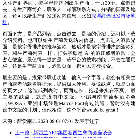
入生产商界面，按字母排序列出生产商，一页30个。点击进
去，有生产商简介，联系人，详细联系方式，分销的国家及地
区，还可以给生产商发送站内信息，比如
深圳红酒批发市场地
址
。
页面下方，是产品列表，点击进去，是酒的介绍，还可以下载
介绍资料。也可以给生产商发送站内信息。 点击进入酒款界
面，是按字母排序的推荐酒款，然后才是按字母排序的酒款列
表。和生产商列表一样，打头字母是"A"的酒庄或者酒款，会
占点便宜。最值得一提的是，该平台的搜索功能，不管在通用
栏，还是生产商页面，酒款页面，都可以进行搜索。
最主要的是，搜索带联想功能，输入一个字母，就会有相关生
产商或者酒款名称提示，提供极大便利。要说缺点，就是页面
分页太少，这造成列表时，页面过长，拖起来实在不爽。 最
主要的缺点，就是没有中文版。小编与南非葡萄酒协会
（WOSA）亚洲市场经理Marcus Ford有过沟通，暂时没有建
设中文版的计划，但他相信，这个平台would be great！
来源：
醉爱南非 2023-09-01 07:01 发表于辽宁
上一篇
: 新西兰AFC集团新西兰粤商会座谈会