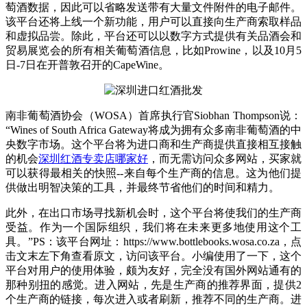
萄酒数据，因此可以省略发送带有大量文件附件的电子邮件。
该平台还将上线一个新功能，用户可以直接向生产商索取样品
和虚拟品尝。除此，平台还可以以数字方式提供有关品酒会和
贸易展览会的所有相关葡萄酒信息，比如Prowine，以及10月5
日-7日在开普敦召开的CapeWine。
南非葡萄酒协会（WOSA）首席执行官Siobhan Thompson说：
“Wines of South Africa Gateway将成为拥有众多南非葡萄酒的中
央数字市场。这个平台将为进口商和生产商提供直接相互接触
的机会
深圳红酒专卖店哪家好
，而无需访问众多网站，买家就
可以获得最相关的快照--来自每个生产商的信息。这为他们提
供做出明智决策的工具，并最终节省他们的时间和精力。
此外，在出口市场寻找新机会时，这个平台将使我们的生产商
受益。作为一个国际组织，我们将在未来更多地使用这个工
具。”PS：该平台网址：https://www.bottlebooks.wosa.co.za，点
击文末左下角查看原文，访问该平台。小编使用了一下，这个
平台对用户的使用体验，颇为友好，完全没有国外网站通有的
那种别扭的感觉。进入网站，先是生产商的推荐界面，提供2
个生产商的链接，每次进入或者刷新，推荐不同的生产商。进