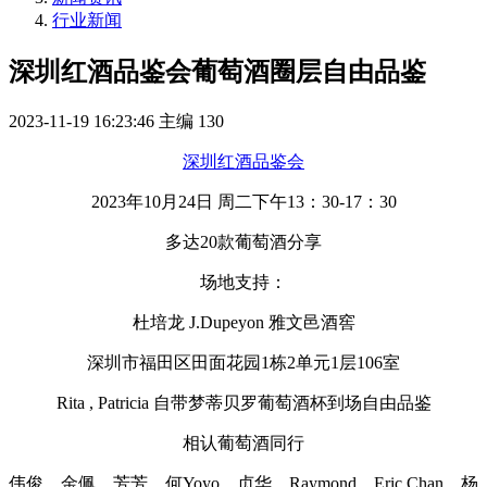
行业新闻
深圳红酒品鉴会​葡萄酒圈层自由品鉴
2023-11-19 16:23:46
主编
130
深圳红酒品鉴会
2023年10月24日 周二下午13：30-17：30
多达20款葡萄酒分享
场地支持：
杜培龙 J.Dupeyon 雅文邑酒窖
深圳市福田区田面花园1栋2单元1层106室
Rita , Patricia 自带梦蒂贝罗葡萄酒杯到场自由品鉴
相认葡萄酒同行
伟俊、金佩、芳芳、何Yoyo、贞华、Raymond、Eric Chan、杨