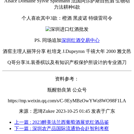
Alsace Domaine Sylvie Spielmann 法国阿尔萨斯自然酒 生物动
力法耕种6款
个人喜欢其中3款：橙酒 黑皮诺 特级雷司令
PS. 同场追加
深圳红酒交易中心
酒窖主理人丽萍分享 杜培龙 J.Dupeyron 千禧大年 2000 雅文邑
Q哥分享3L装香槟以及有知识产权保护所设计的专业酒刀
资料参考：
瓶醒勃良第 公众号
https://mp.weixin.qq.com/s/C-9EyMBzOwYWz8WO98F1LA
来源：思琦Zukee 2023-10-25 01:45 发表于广东
上一篇
: 2023醉美法兰西葡萄酒展览红酒品鉴
下一篇
: 深圳农产品国际流通协会赴智利考察