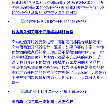
马爹利蓝带 马爹利蓝带和xo哪个好 马爹利蓝带700ml多
少钱 马爹利蓝带700毫升价格表 马爹利蓝带干邑白兰地
1000ml价格马爹利蓝带怎么看生产日期
拉吉奥乐酒刀哪个开瓶器品牌好价格
高端红酒开瓶器品牌推荐，哪把酒刀能陪你纵横酒场？
高端葡萄酒开瓶器推荐，通常，如果你要给非常非常懂
葡萄酒的藏家送礼物，却自己不是很懂的时候，选一把
他平时喝酒价位的优质酒刀都是不会出错的礼物。 这一
篇，我们介绍下葡萄酒刀领域里行家爱用的著名品牌，
可以作为礼物清单准备起来。拉吉奥乐开瓶器高端品牌
高端红酒开瓶器品牌推荐拉吉奥乐（Laguiole），这是酒
圈里被提到次数最多的酒刀，但实际上，大部分人都只
是一
高原骑士12年单一麦芽威士忌怎么样