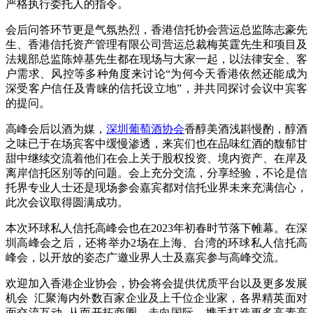
严格执行委托人的指令。
会后问答环节更是气氛热烈，香港信托协会营运总监陈志豪先
生、香港信托资产管理有限公司营运总裁梅英霆先生和项目及
法规部总监陈焯基先生都在现场与大家一起，以法律安全、客
户需求、风控等多种角度来讨论“为何今天香港依然还能成为
深受客户信任及青睐的信托设立地”，并共同探讨会议中宾客
的提问。
高峰会后以酒为媒，
深圳葡萄酒协会
香醇美酒浅斟慢酌，醇酒
之味已于在场宾客中缓慢渗透，来宾们也在品味红酒的馥郁甘
甜中继续交流着他们在会上关于股权投资、境内资产、在岸及
离岸信托区别等的问题。会上充分交流，分享经验，不论是信
托界专业人士还是现场参会嘉宾都对信托业界未来充满信心，
此次会议取得圆满成功。
本次环球私人信托高峰会也在2023年初春时节落下帷幕。在深
圳高峰会之后，还将举办2场在上海、台湾的环球私人信托高
峰会，以开放的姿态广邀业界人士及嘉宾参与高峰交流。
欢迎加入香港企业协会，协会将会提供优质平台以及更多发展
机会 汇聚海内外数百家企业及上千位企业家，各界精英面对
面交流互动 从而开拓商圈，走向国际，携手打造更多高素高