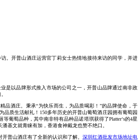
习参访。开普山酒庄运营官丁莉女士热情地接待来访的同学，并进
企业是以品牌形式推入市场的公司之一，开普山品牌通过南非政
口。
的百年精品酒庄。秉承“为快乐而生，为品质喝彩！”的品牌使命，于
值，为品质生活献礼！150多年历史的开普山葡萄酒庄园拥有葡萄园
品种，其中南非特有品种品诺塔琪获得了Platter‘s的4星
长潘基文就青睐有加，香港食神戴龙也赞不绝口。
对开普山酒庄有了全新的认识和了解。
深圳红酒批发市场地址电