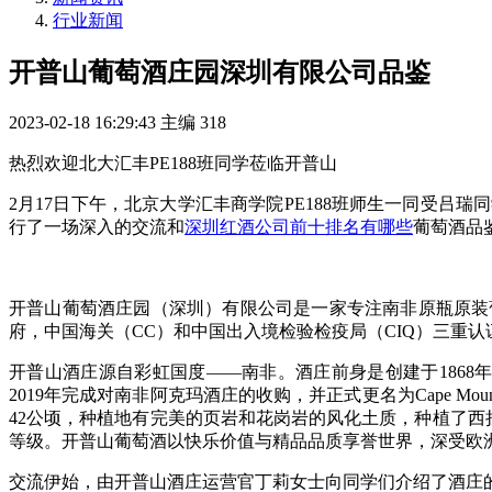
行业新闻
开普山葡萄酒庄园深圳有限公司品鉴
2023-02-18 16:29:43
主编
318
热烈欢迎北大汇丰PE188班同学莅临开普山
2月17日下午，北京大学汇丰商学院PE188班师生一同受
行了一场深入的交流和
深圳红酒公司前十排名有哪些
葡萄酒品
开普山葡萄酒庄园（深圳）有限公司是一家专注南非原瓶原装
府，中国海关（CC）和中国出入境检验检疫局（CIQ）三重认证
开普山酒庄源自彩虹国度——南非。酒庄前身是创建于1868年的
2019年完成对南非阿克玛酒庄的收购，并正式更名为Cape 
42公顷，种植地有完美的页岩和花岗岩的风化土质，种植了西拉
等级。开普山葡萄酒以快乐价值与精品品质享誉世界，深受欧
交流伊始，由开普山酒庄运营官丁莉女士向同学们介绍了酒庄